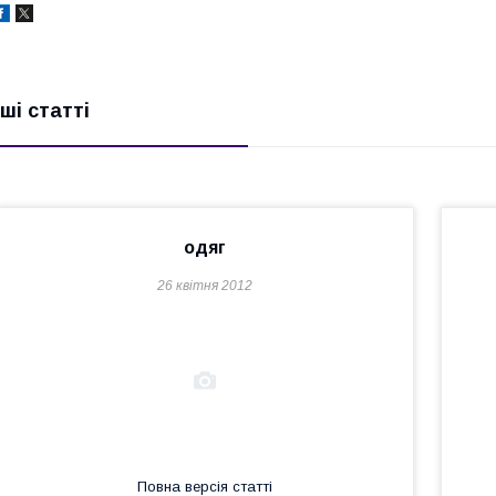
нші статті
одяг
26 квітня 2012
Повна версія статті