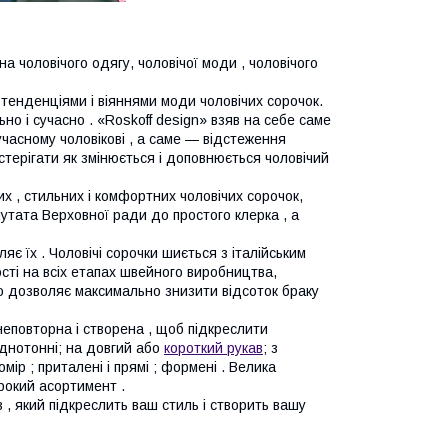
а чоловічого одягу, чоловічої моди , чоловічого
 тенденціями і віяннями моди чоловічих сорочок.
но і сучасно . «Roskoff design» взяв на себе саме
сучасному чоловікові , а саме — відстеження
стерігати як змінюється і доповнюється чоловічий
х , стильних і комфортних чоловічих сорочок,
путата Верховної ради до простого клерка , а
ляє їх . Чоловічі сорочки шиється з італійським
ості на всіх етапах швейного виробництва,
о дозволяє максимально знизити відсоток браку
 неповторна і створена , щоб підкреслити
однотонні; на довгий або
короткий рукав
; з
мір ; приталені і прямі ; формені . Велика
рокий асортимент .
 , який підкреслить ваш стиль і створить вашу