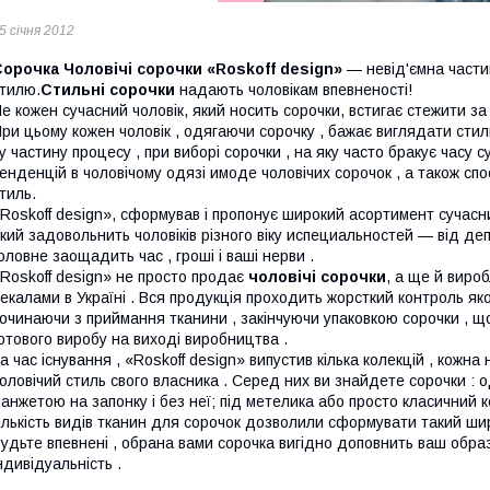
5 січня 2012
Сорочка
Чоловічі сорочки «Roskoff design»
— невід'ємна частин
тилю.
Стильні сорочки
надають чоловікам впевненості!
е кожен сучасний чоловік, який носить сорочки, встигає стежити за
ри цьому кожен чоловік , одягаючи сорочку , бажає виглядати стиль
у частину процесу , при виборі сорочки , на яку часто бракує часу 
енденцій в чоловічому одязі имоде чоловічих сорочок , а також спо
тиль.
Roskoff design», сформував і пропонує широкий асортимент сучасни
кий задовольнить чоловіків різного віку испециальностей — від де
оловне заощадить час , гроші і ваші нерви .
Roskoff design» не просто продає
чоловічі сорочки
, а ще й вироб
екалами в Україні . Вся продукція проходить жорсткий контроль як
очинаючи з приймання тканини , закінчуючи упаковкою сорочки , щ
отового виробу на виході виробництва .
а час існування , «Roskoff design» випустив кілька колекцій , кожна
оловічий стиль свого власника . Серед них ви знайдете сорочки : 
анжетою на запонку і без неї; під метелика або просто класичний ко
ількість видів тканин для сорочок дозволили сформувати такий ши
удьте впевнені , обрана вами сорочка вигідно доповнить ваш образ
ндивідуальність .