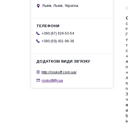
Львів, Львів, Україна
1
с
Н
+380 (67) 929-53-54
П
т
+380 (50) 431-98-38
т
с
«
я
г
http://roskoff.com.ua/
«
л
roskoff@i.ua
п
г
З
ч
м
к
Б
і