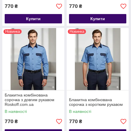
770
770
₴
₴
Купити
Купити
Новинка
Новинка
Блакитна комбінована
сорочка з довгим рукавом
Блакитна комбінована
Roskoff.com.ua
сорочка з коротким рукавом
В наявності
В наявності
770
770
₴
₴