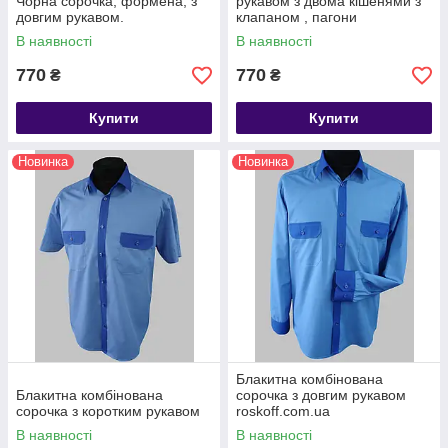
Чорна сорочка, формена, з
рукавом з двома кішенями з
довгим рукавом.
клапаном , пагони
В наявності
В наявності
770
770
₴
₴
Купити
Купити
Новинка
Новинка
Блакитна комбінована
Блакитна комбінована
сорочка з довгим рукавом
сорочка з коротким рукавом
roskoff.com.ua
В наявності
В наявності