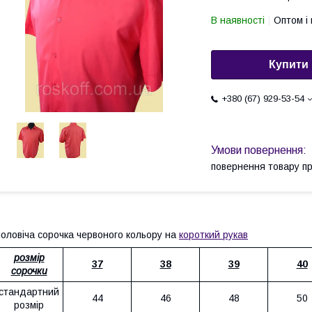
В наявності
Оптом і 
Купити
+380 (67) 929-53-54
повернення товару п
оловіча сорочка червоного кольору на
короткий рукав
розмір
37
38
39
40
сорочки
стандартний
44
46
48
50
розмір