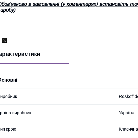
Обов'язково в замовленні (у коментарях) встановіть то
виробу)
арактеристики
Основні
иробник
Roskoff d
раїна виробник
Україна
ип крою
Класична