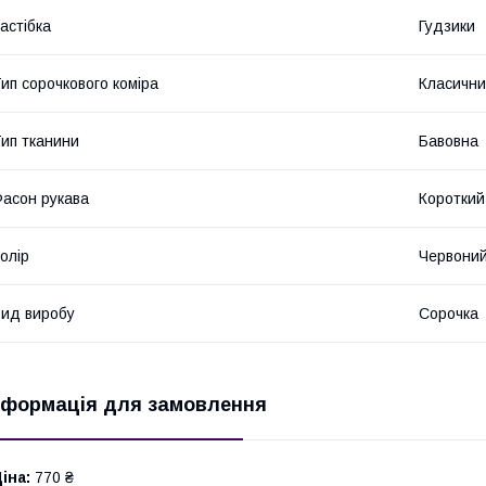
астібка
Гудзики
ип сорочкового коміра
Класичн
ип тканини
Бавовна
асон рукава
Короткий
олір
Червони
ид виробу
Сорочка
нформація для замовлення
іна:
770 ₴