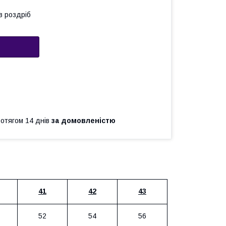
в роздріб
ротягом 14 днів
за домовленістю
41
42
43
52
54
56