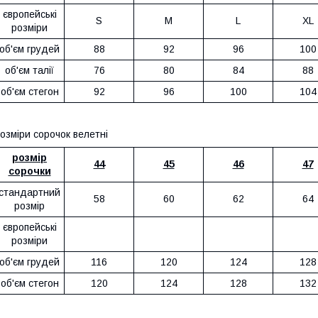
європейські
S
M
L
XL
розміри
об'єм грудей
88
92
96
100
об'єм талії
76
80
84
88
об'єм стегон
92
96
100
104
озміри сорочок велетні
розмір
44
45
46
47
сорочки
стандартний
58
60
62
64
розмір
європейські
розміри
об'єм грудей
116
120
124
128
об'єм стегон
120
124
128
132