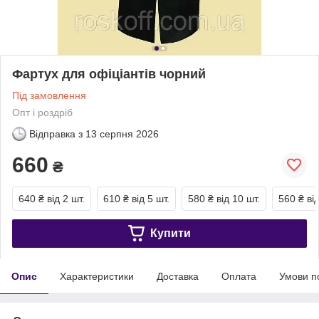
Фартух для офіціантів чорний
Під замовлення
Опт і роздріб
Відправка з
13 серпня 2026
660
₴
640 ₴
від 2 шт.
610 ₴
від 5 шт.
580 ₴
від 10 шт.
560 ₴
ві
Купити
Опис
Характеристики
Доставка
Оплата
Умови п