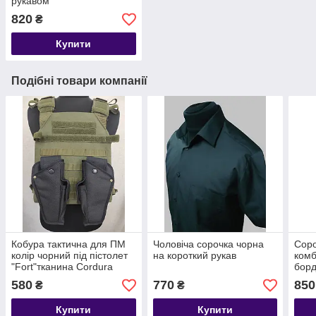
рукавом
820
₴
Купити
Подібні товари компанії
Кобура тактична для ПМ
Чоловіча сорочка чорна
Соро
колір чорний під пістолет
на короткий рукав
комб
"Fort"тканина Cordura
борд
кріплення система Molle
580
770
850
₴
₴
Roskoff design
Купити
Купити