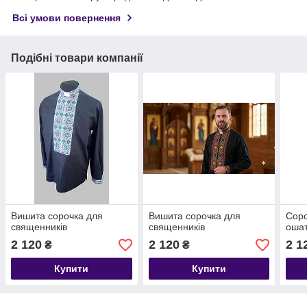
Всі умови повернення
Подібні товари компанії
Вишита сорочка для
Вишита сорочка для
Соро
священників
священників
ошат
2 120
2 120
2 1
₴
₴
Купити
Купити