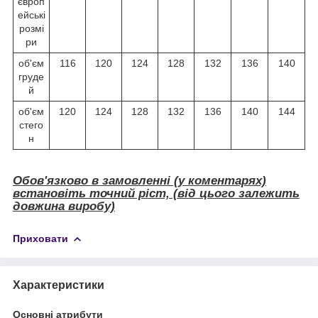
європ
ейські
розмі
ри
об'єм
116
120
124
128
132
136
140
груде
й
об'єм
120
124
128
132
136
140
144
стего
н
Обов'язково в замовленні (у коментарях)
встановіть точний ріст, (від цього залежить
довжина виробу)
Приховати
Характеристики
Основні атрибути