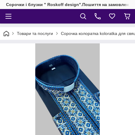
Сорочки і блузки " Roskoff design".Пошиття на замовлення 
Товари та послуги
Сорочка колоратка koloratka для свящ