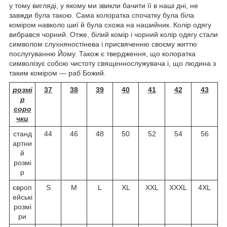
у тому вигляді, у якому ми звикли бачити її в наші дні, не
завжди була такою. Сама колоратка спочатку була біла
коміром навколо шиї й була схожа на нашийник. Колір одягу
вибрався чорний. Отже, білий комір і чорний колір одягу стали
символом слухняностінева і присвяченню своєму життю
послугуванню Йому. Також є твердження, що колоратка
символізує собою чистоту священнослужувача і, що людина з
таким коміром — раб Божий.
розмі
37
38
39
40
41
42
43
р
соро
чки
станд
44
46
48
50
52
54
56
артни
й
розмі
р
європ
S
M
L
XL
XXL
XXXL
4XL
ейські
розмі
ри