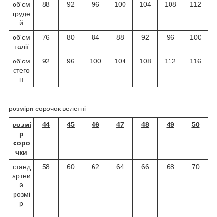
об'єм
88
92
96
100
104
108
112
груде
й
об'єм
76
80
84
88
92
96
100
талії
об'єм
92
96
100
104
108
112
116
стего
н
розміри сорочок велетні
розмі
44
45
46
47
48
49
50
р
соро
чки
станд
58
60
62
64
66
68
70
артни
й
розмі
р