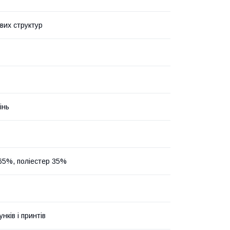
вих структур
інь
65%, поліестер 35%
унків і принтів