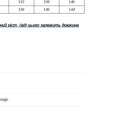
132
136
140
136
140
144
ний ріст, (від цього залежить довжина
esign