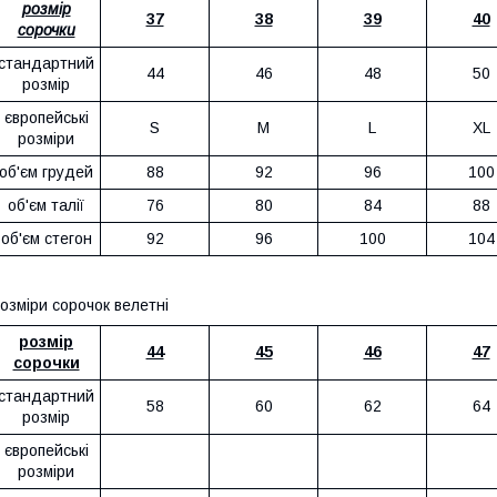
розмір
37
38
39
40
сорочки
стандартний
44
46
48
50
розмір
європейські
S
M
L
XL
розміри
об'єм грудей
88
92
96
100
об'єм талії
76
80
84
88
об'єм стегон
92
96
100
104
озміри сорочок велетні
розмір
44
45
46
47
сорочки
стандартний
58
60
62
64
розмір
європейські
розміри