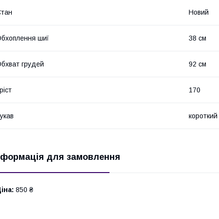
Стан
Новий
бхоплення шиї
38 см
бхват грудей
92 см
ріст
170
укав
короткий
нформація для замовлення
іна:
850 ₴