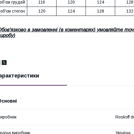
об'єм грудей
116
120
124
128
об'єм стегон
120
124
128
132
Обов'язково в замовленні (в коментарях) умовляйте точ
виробу)
арактеристики
Основні
иробник
Roskoff d
раїна виробник
Україна