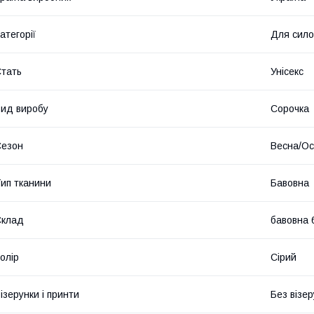
атегорії
Для сило
тать
Унісекс
ид виробу
Сорочка
Сезон
Весна/Ос
ип тканини
Бавовна
Склад
бавовна 
олір
Сірий
ізерунки і принти
Без візер