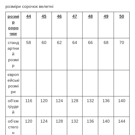
розміри сорочок велетні
розмі
44
45
46
47
48
49
50
р
соро
чки
станд
58
60
62
64
66
68
70
артни
й
розмі
р
європ
ейські
розмі
ри
об'єм
116
120
124
128
132
136
140
груде
й
об'єм
120
124
128
132
136
140
144
стего
н