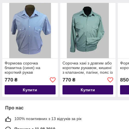
Формова сорочка
Сорочка хакі з довгим або
Форм
блакитна (синя) на
коротким рукавом, кишені
коро
короткий рукав
з клапаном, пагіни, пояс із
гумкою з боків
770
770
850
₴
₴
Купити
Купити
Про нас
100% позитивних з 13 відгуків за рік