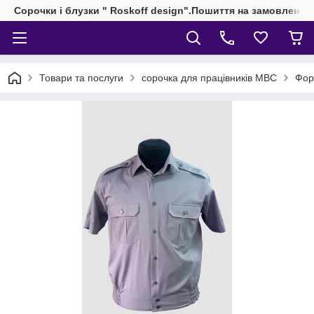
Сорочки і блузки " Roskoff design".Пошиття на замовлення 
Товари та послуги
сорочка для працівників МВС
Фор