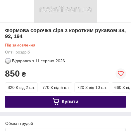
Формова сорочка сіра з коротким рукавом 38,
92, 194
Під замовлення
Опт і роздріб
Відправка з
11 серпня 2026
850
₴
820 ₴
від 2 шт.
770 ₴
від 5 шт.
720 ₴
від 10 шт.
660 ₴
ві
Купити
Обхват грудей