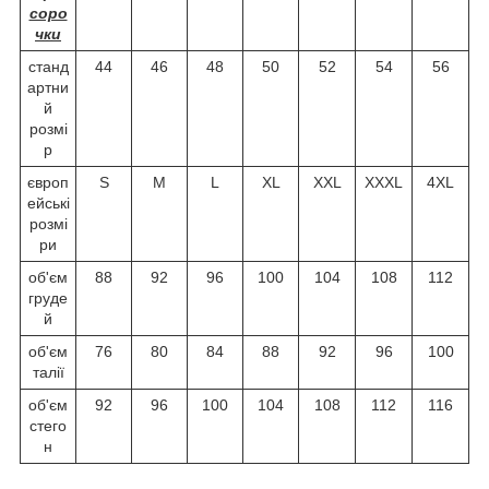
соро
чки
станд
44
46
48
50
52
54
56
артни
й
розмі
р
європ
S
M
L
XL
XXL
XXXL
4XL
ейські
розмі
ри
об'єм
88
92
96
100
104
108
112
груде
й
об'єм
76
80
84
88
92
96
100
талії
об'єм
92
96
100
104
108
112
116
стего
н