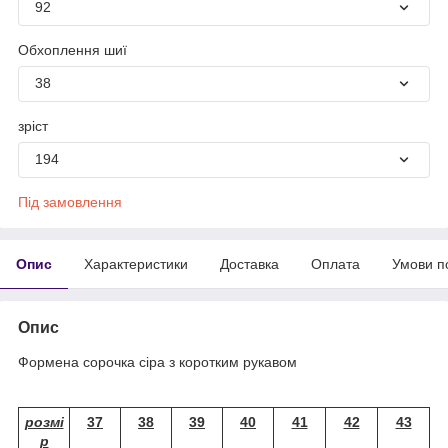
92
Обхоплення шиї
38
зріст
194
Під замовлення
Опис
Характеристики
Доставка
Оплата
Умови п
Опис
Формена сорочка сіра з коротким рукавом
розмі
37
38
39
40
41
42
43
р