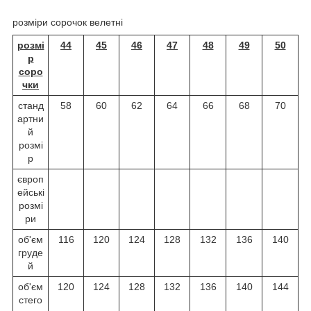
розміри сорочок велетні
розмі
44
45
46
47
48
49
50
р
соро
чки
станд
58
60
62
64
66
68
70
артни
й
розмі
р
європ
ейські
розмі
ри
об'єм
116
120
124
128
132
136
140
груде
й
об'єм
120
124
128
132
136
140
144
стего