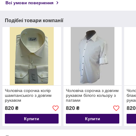
Всі умови повернення
Подібні товари компанії
Чоловіча сорочка колір
Чоловіча сорочка з довгим
Чоло
шампанського з довгим
рукавом білого кольору з
блак
рукавом
патами
рук
820
820
820
₴
₴
Купити
Купити