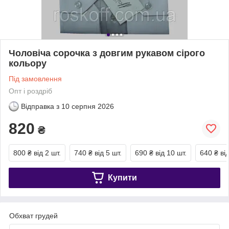
Чоловіча сорочка з довгим рукавом сірого
кольору
Під замовлення
Опт і роздріб
Відправка з
10 серпня 2026
820
₴
800 ₴
від 2 шт.
740 ₴
від 5 шт.
690 ₴
від 10 шт.
640 ₴
ві
Купити
Обхват грудей