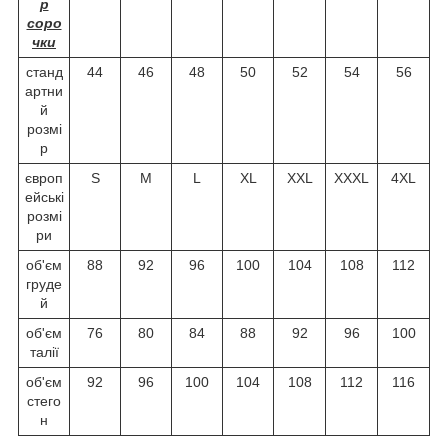
р
соро
чки
станд
44
46
48
50
52
54
56
артни
й
розмі
р
європ
S
M
L
XL
XXL
XXXL
4XL
ейські
розмі
ри
об'єм
88
92
96
100
104
108
112
груде
й
об'єм
76
80
84
88
92
96
100
талії
об'єм
92
96
100
104
108
112
116
стего
н