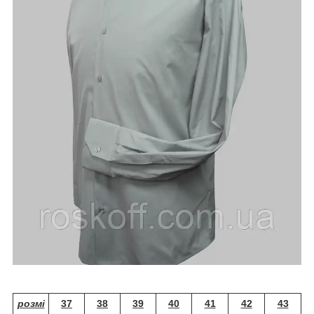
розмі
37
38
39
40
41
42
43