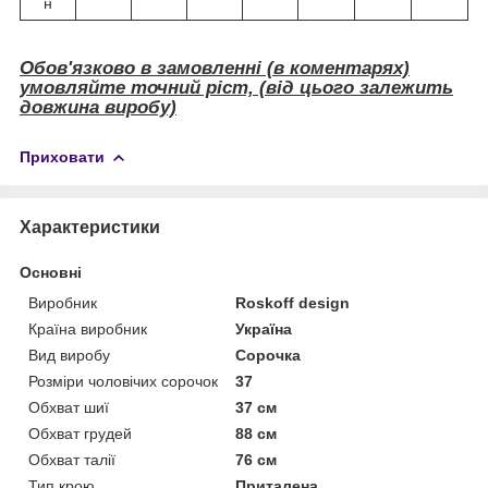
н
Обов'язково в замовленні (в коментарях)
умовляйте точний ріст, (від цього залежить
довжина виробу)
Приховати
Характеристики
Основні
Виробник
Roskoff design
Країна виробник
Україна
Вид виробу
Сорочка
Розміри чоловічих сорочок
37
Обхват шиї
37 см
Обхват грудей
88 см
Обхват талії
76 см
Тип крою
Приталена