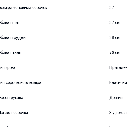
озміри чоловічих сорочок
37
бхват шиї
37 см
бхват грудей
88 см
бхват талії
76 см
ип крою
Притале
ип сорочкового коміра
Класичн
асон рукава
Довгий
анжет сорочки
З двома 