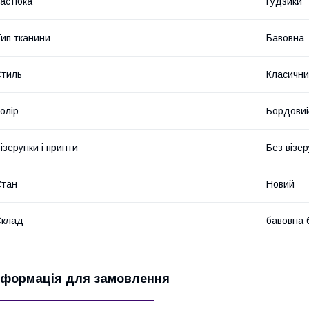
астібка
Гудзики
ип тканини
Бавовна
тиль
Класичн
олір
Бордови
ізерунки і принти
Без візер
Стан
Новий
Склад
бавовна 
нформація для замовлення