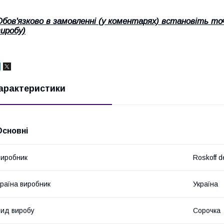
Обов'язково в замовленні (у коментарях) встановіть то
виробу)
арактеристики
Основні
иробник
Roskoff d
раїна виробник
Україна
ид виробу
Сорочка