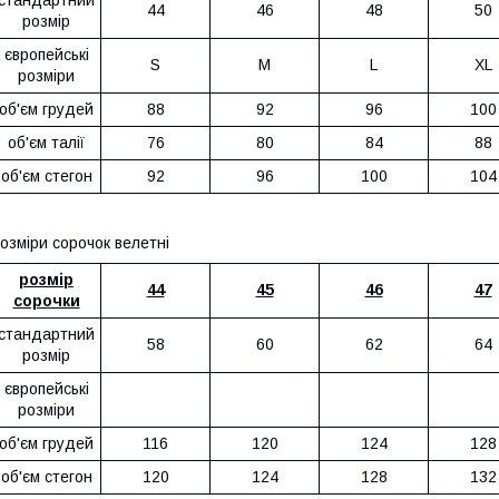
44
46
48
50
розмір
європейські
S
M
L
XL
розміри
об'єм грудей
88
92
96
100
об'єм талії
76
80
84
88
об'єм стегон
92
96
100
104
озміри сорочок велетні
розмір
44
45
46
47
сорочки
стандартний
58
60
62
64
розмір
європейські
розміри
об'єм грудей
116
120
124
128
об'єм стегон
120
124
128
132