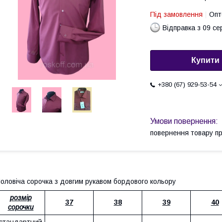
Під замовлення
Опт
Відправка з 09 се
Купити
+380 (67) 929-53-54
повернення товару п
оловіча сорочка з довгим рукавом бордового кольору
розмір
37
38
39
40
сорочки
стандартний