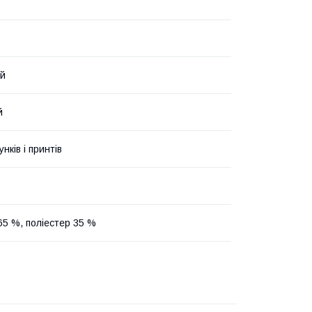
ий
й
унків і принтів
65 %, поліестер 35 %