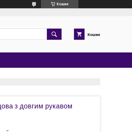
Кошик
Кошик
дова з довгим рукавом