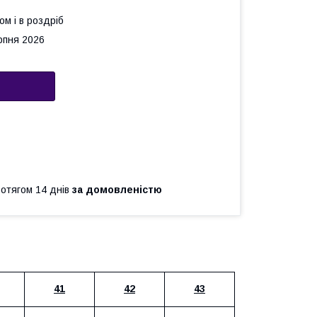
ом і в роздріб
рпня 2026
ротягом 14 днів
за домовленістю
41
42
43