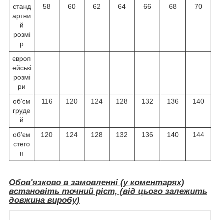
станд
58
60
62
64
66
68
70
артни
й
розмі
р
європ
ейські
розмі
ри
об'єм
116
120
124
128
132
136
140
груде
й
об'єм
120
124
128
132
136
140
144
стего
н
Обов'язково в замовленні (у коментарях)
встановіть точний ріст, (від цього залежить
довжина виробу)