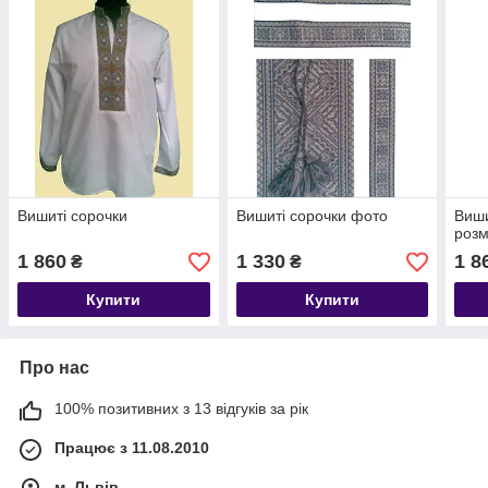
Вишиті сорочки
Вишиті сорочки фото
Виши
розм
1 860
1 330
1 8
₴
₴
Купити
Купити
Про нас
100% позитивних з 13 відгуків за рік
Працює з 11.08.2010
м. Львів