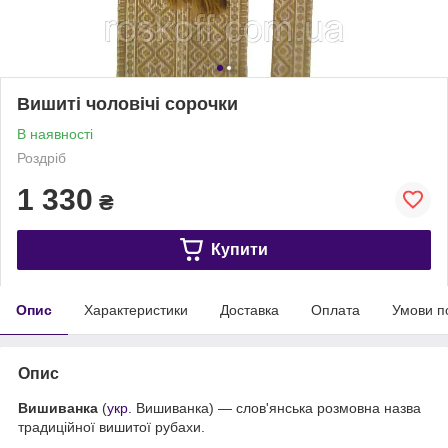
Вишиті чоловічі сорочки
В наявності
Роздріб
1 330
₴
Купити
Опис
Характеристики
Доставка
Оплата
Умови п
Опис
Вишиванка
(
укр.
Вишиванка
) — слов'янська розмовна назва
традиційної вишитої рубахи.