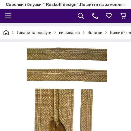
Сорочки і блузки " Roskoff design".Пошиття на замовлення 
Товари та послуги
вишиванки
Вставки
Вишиті чол