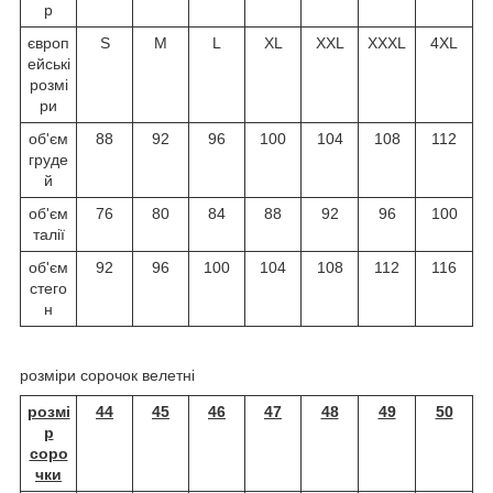
р
європ
S
M
L
XL
XXL
XXXL
4XL
ейські
розмі
ри
об'єм
88
92
96
100
104
108
112
груде
й
об'єм
76
80
84
88
92
96
100
талії
об'єм
92
96
100
104
108
112
116
стего
н
розміри сорочок велетні
розмі
44
45
46
47
48
49
50
р
соро
чки