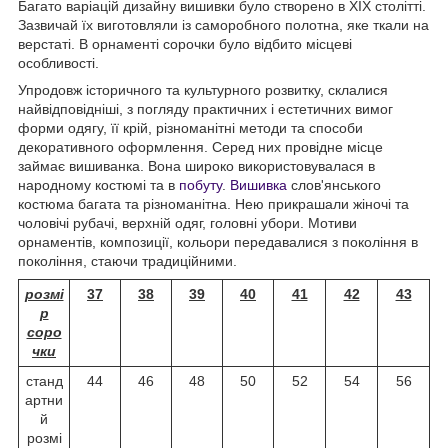
Багато варіацій дизайну вишивки було створено в XIX столітті.
Зазвичай їх виготовляли із саморобного полотна, яке ткали на
верстаті. В орнаменті сорочки було відбито місцеві
особливості.
Упродовж історичного та культурного розвитку, склалися
найвідповідніші, з погляду практичних і естетичних вимог
форми одягу, її крій, різноманітні методи та способи
декоративного оформлення. Серед них провідне місце
займає вишиванка. Вона широко використовувалася в
народному костюмі та в
побуту
.
Вишивка
слов'янського
костюма багата та різноманітна. Нею прикрашали жіночі та
чоловічі рубачі, верхній одяг, головні убори. Мотиви
орнаментів, композиції, кольори передавалися з покоління в
покоління, стаючи традиційними.
розмі
37
38
39
40
41
42
43
р
соро
чки
станд
44
46
48
50
52
54
56
артни
й
розмі