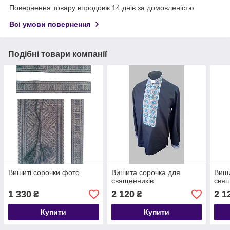
Повернення товару впродовж 14 днів за домовленістю
Всі умови повернення
Подібні товари компанії
Вишиті сорочки фото
Вишита сорочка для
Виши
священників
свящ
1 330
2 120
2 1
₴
₴
Купити
Купити