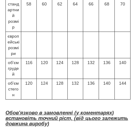
станд
58
60
62
64
66
68
70
артни
й
розмі
р
європ
ейські
розмі
ри
об'єм
116
120
124
128
132
136
140
груде
й
об'єм
120
124
128
132
136
140
144
стего
н
Обов'язково в замовленні (у коментарях)
встановіть точний ріст, (від цього залежить
довжина виробу)