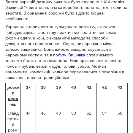
Багато варіацій дизайну вишивки було створено в XIX столітті.
Зазвичай їх виготовляли із саморобного полотна, яке ткали на
верстаті. В орнаменті сорочки було відбито місцеві
особливості.
Упродовж історичного та культурного розвитку, склалися
найвідповідніші, з погляду практичних і естетичних вимог
форми одягу, її крій, різноманітні методи та способи
декоративного оформлення. Серед них провідне місце
займає вишиванка. Вона широко використовувалася в
народному костюмі та в
побуту
.
Вишивка
слов'янського
костюма багата та різноманітна. Нею прикрашали жіночі та
чоловічі рубачі, верхній одяг, головні убори. Мотиви
орнаментів, композиції, кольори передавалися з покоління в
покоління, стаючи традиційними.
розмі
37
38
39
40
41
42
43
р
соро
чки
станд
44
46
48
50
52
54
56
артни
й
розмі