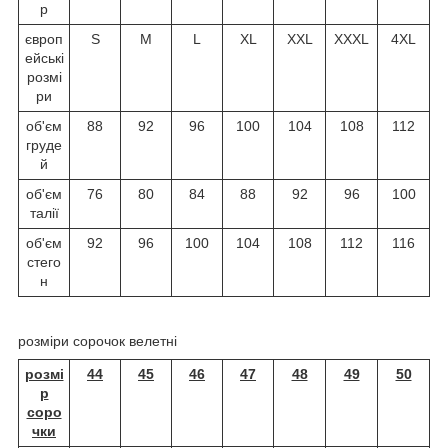
р
європ
S
M
L
XL
XXL
XXXL
4XL
ейські
розмі
ри
об'єм
88
92
96
100
104
108
112
груде
й
об'єм
76
80
84
88
92
96
100
талії
об'єм
92
96
100
104
108
112
116
стего
н
розміри сорочок велетні
розмі
44
45
46
47
48
49
50
р
соро
чки