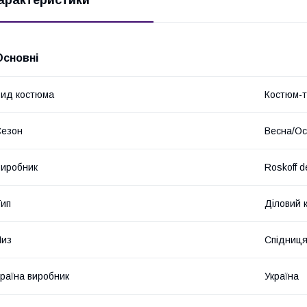
Основні
ид костюма
Костюм-т
Сезон
Весна/Ос
иробник
Roskoff d
ип
Діловий 
Низ
Спідниц
раїна виробник
Україна