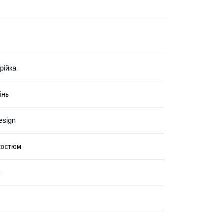
рійка
інь
esign
костюм
я