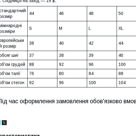
. Спідниця на захід — 19 $.
стандартний
44
46
48
50
розмір
міжнародні
S
M
L
XL
розміри
європейськи
38
40
42
44
й розмір
обсяг шиї
37
38
39
40
об'єм грудей
88
92
96
100
об'єм талії
76
80
84
88
об'єм стегон
92
96
100
104
Під час оформлення замовлення обов'язково вмо
арактеристики