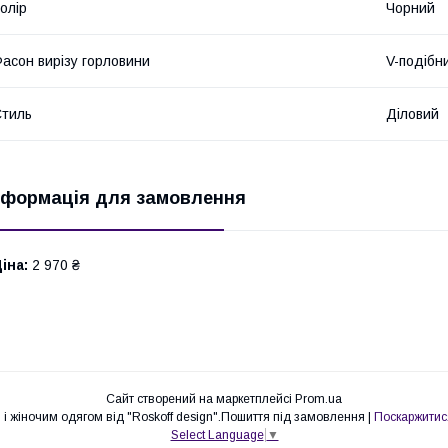
олір
Чорний
асон вирізу горловини
V-подібн
тиль
Діловий
нформація для замовлення
іна:
2 970 ₴
Сайт створений на маркетплейсі
Prom.ua
Гуртова та роздрібна торгівля чоловічим і жіночим одягом від "Roskoff design".Пошиття під замовлення |
Поскаржитис
Select Language
▼