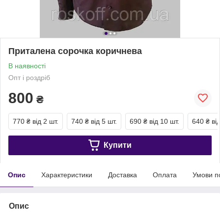
Приталена сорочка коричнева
В наявності
Опт і роздріб
800
₴
770 ₴
від 2 шт.
740 ₴
від 5 шт.
690 ₴
від 10 шт.
640 ₴
ві
Купити
Опис
Характеристики
Доставка
Оплата
Умови п
Опис