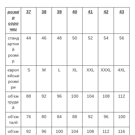
розмі
37
38
39
40
41
42
43
р
соро
чки
станд
44
46
48
50
52
54
56
артни
й
розмі
р
європ
S
M
L
XL
XXL
XXXL
4XL
ейські
розмі
ри
об'єм
88
92
96
100
104
108
112
груде
й
об'єм
76
80
84
88
92
96
100
талії
об'єм
92
96
100
104
108
112
116