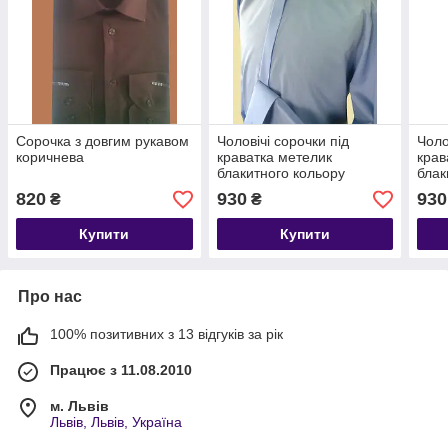
Сорочка з довгим рукавом
Чоловічі сорочки під
Чоло
коричнева
краватка метелик
крав
блакитного кольору
блак
манж
820
930
930
₴
₴
Купити
Купити
Про нас
100% позитивних з 13 відгуків за рік
Працює з 11.08.2010
м. Львів
Львів, Львів, Україна