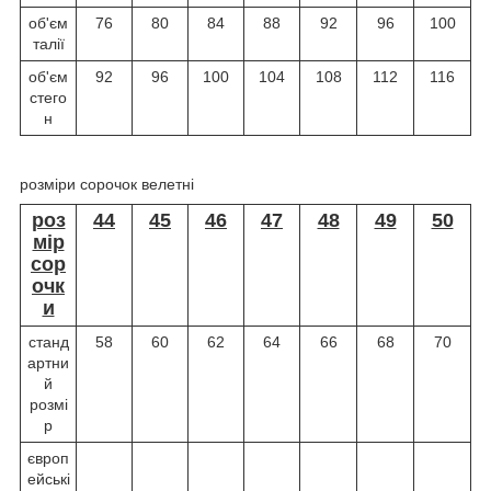
об'єм
76
80
84
88
92
96
100
талії
об'єм
92
96
100
104
108
112
116
стего
н
розміри сорочок велетні
роз
44
45
46
47
48
49
50
мір
сор
очк
и
станд
58
60
62
64
66
68
70
артни
й
розмі
р
європ
ейські