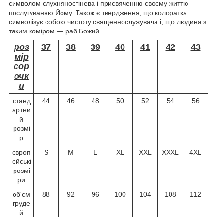
символом слухняностінева і присвяченню своєму життю
послугуванню Йому. Також є твердження, що колоратка
символізує собою чистоту священнослужувача і, що людина з
таким коміром — раб Божий.
роз
37
38
39
40
41
42
43
мір
сор
очк
и
станд
44
46
48
50
52
54
56
артни
й
розмі
р
європ
S
M
L
XL
XXL
XXXL
4XL
ейські
розмі
ри
об'єм
88
92
96
100
104
108
112
груде
й