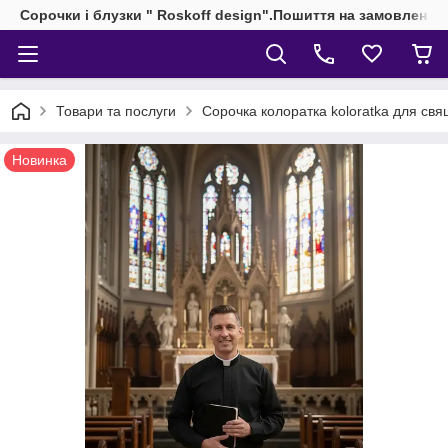
Сорочки і блузки " Roskoff design".Пошиття на замовлення 
Товари та послуги
Сорочка колоратка koloratka для свящ
Новинка