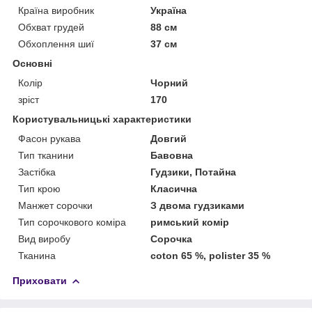
Країна виробник
Україна
Обхват грудей
88 см
Обхоплення шиї
37 см
Основні
Колір
Чорний
зріст
170
Користувальницькі характеристики
Фасон рукава
Довгий
Тип тканини
Бавовна
Застібка
Гудзики, Потайна
Тип крою
Класична
Манжет сорочки
З двома гудзиками
Тип сорочкового коміра
римський комір
Вид виробу
Сорочка
Тканина
coton 65 %, polister 35 %
Приховати