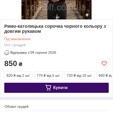
Римо-католицька сорочка чорного кольору з
довгим рукавом
Під замовлення
Опт і роздріб
Відправка з
09 серпня 2026
850
₴
820 ₴
від 2 шт.
770 ₴
від 5 шт.
720 ₴
від 10 шт.
660 ₴
ві
Купити
Обхват грудей