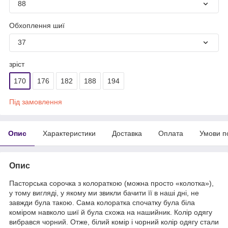
88
Обхоплення шиї
37
зріст
170
176
182
188
194
Під замовлення
Опис
Характеристики
Доставка
Оплата
Умови п
Опис
Пасторська сорочка з колораткою (можна просто «колотка»),
у тому вигляді, у якому ми звикли бачити її в наші дні, не
завжди була такою. Сама колоратка спочатку була біла
коміром навколо шиї й була схожа на нашийник. Колір одягу
вибрався чорний. Отже, білий комір і чорний колір одягу стали