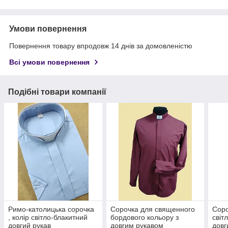
Умови повернення
Повернення товару впродовж 14 днів за домовленістю
Всі умови повернення
Подібні товари компанії
Римо-католицька сорочка
Сорочка для священного
Соро
, колір світло-блакитний
бордового кольору з
світ
довгий рукав
довгим рукавом
довг