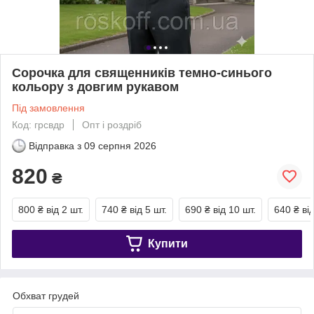
Сорочка для священників темно-синього
кольору з довгим рукавом
Під замовлення
Код: грсвдр
Опт і роздріб
Відправка з
09 серпня 2026
820
₴
800 ₴
від 2 шт.
740 ₴
від 5 шт.
690 ₴
від 10 шт.
640 ₴
ві
Купити
Обхват грудей