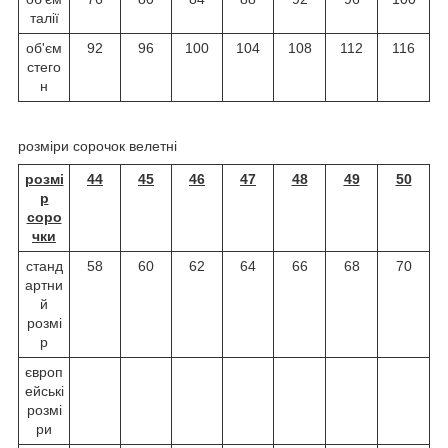
талії
об'єм
92
96
100
104
108
112
116
стего
н
розміри сорочок велетні
розмі
44
45
46
47
48
49
50
р
соро
чки
станд
58
60
62
64
66
68
70
артни
й
розмі
р
європ
ейські
розмі
ри