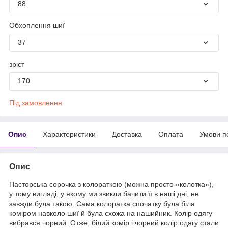
88
Обхоплення шиї
37
зріст
170
Під замовлення
Опис
Характеристики
Доставка
Оплата
Умови п
Опис
Пасторська сорочка з колораткою (можна просто «колотка»),
у тому вигляді, у якому ми звикли бачити її в наші дні, не
завжди була такою. Сама колоратка спочатку була біла
коміром навколо шиї й була схожа на нашийник. Колір одягу
вибрався чорний. Отже, білий комір і чорний колір одягу стали