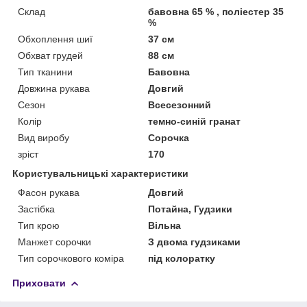
Склад
бавовна 65 % , поліестер 35
%
Обхоплення шиї
37 см
Обхват грудей
88 см
Тип тканини
Бавовна
Довжина рукава
Довгий
Сезон
Всесезонний
Колір
темно-синій гранат
Вид виробу
Сорочка
зріст
170
Користувальницькі характеристики
Фасон рукава
Довгий
Застібка
Потайна, Гудзики
Тип крою
Вільна
Манжет сорочки
З двома гудзиками
Тип сорочкового коміра
під колоратку
Приховати