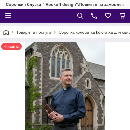
Сорочки і блузки " Roskoff design".Пошиття на замовлення 
Товари та послуги
Сорочка колоратка koloratka для свящ
Новинка