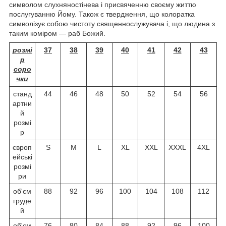
символом слухняностінева і присвяченню своєму життю
послугуванню Йому. Також є твердження, що колоратка
символізує собою чистоту священнослужувача і, що людина з
таким коміром — раб Божий.
розмі
37
38
39
40
41
42
43
р
соро
чки
станд
44
46
48
50
52
54
56
артни
й
розмі
р
європ
S
M
L
XL
XXL
XXXL
4XL
ейські
розмі
ри
об'єм
88
92
96
100
104
108
112
груде
й
об'єм
76
80
84
88
92
96
100