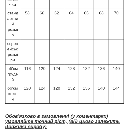
чки
станд
58
60
62
64
66
68
70
артни
й
розмі
р
європ
ейські
розмі
ри
об'єм
116
120
124
128
132
136
140
груде
й
об'єм
120
124
128
132
136
140
144
стего
н
Обов'язково в замовленні (у коментарях)
умовляйте точний ріст, (від цього залежить
довжина виробу)