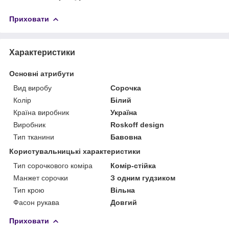
Приховати
Характеристики
Основні атрибути
Вид виробу
Сорочка
Колір
Білий
Країна виробник
Україна
Виробник
Roskoff design
Тип тканини
Бавовна
Користувальницькі характеристики
Тип сорочкового коміра
Комір-стійка
Манжет сорочки
З одним гудзиком
Тип крою
Вільна
Фасон рукава
Довгий
Приховати