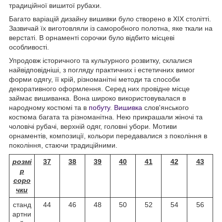
традиційної вишитої рубахи.
Багато варіацій дизайну вишивки було створено в XIX столітті.
Зазвичай їх виготовляли із саморобного полотна, яке ткали на
верстаті. В орнаменті сорочки було відбито місцеві
особливості.
Упродовж історичного та культурного розвитку, склалися
найвідповідніші, з погляду практичних і естетичних вимог
форми одягу, її крій, різноманітні методи та способи
декоративного оформлення. Серед них провідне місце
займає вишиванка. Вона широко використовувалася в
народному костюмі та в
побуту
.
Вишивка
слов'янського
костюма багата та різноманітна. Нею прикрашали жіночі та
чоловічі рубачі, верхній одяг, головні убори. Мотиви
орнаментів, композиції, кольори передавалися з покоління в
покоління, стаючи традиційними.
розмі
37
38
39
40
41
42
43
р
соро
чки
станд
44
46
48
50
52
54
56
артни