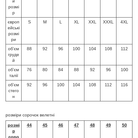
й
розмі
р
європ
S
M
L
XL
XXL
XXXL
4XL
ейські
розмі
ри
об'єм
88
92
96
100
104
108
112
груде
й
об'єм
76
80
84
88
92
96
100
талії
об'єм
92
96
100
104
108
112
116
стего
н
розміри сорочок велетні
розмі
44
45
46
47
48
49
50
р
соро